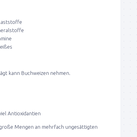
laststoffe
eralstoffe
amine
eißes
rägt kann Buchweizen nehmen.
iel Antioxidantien
t große Mengen an mehrfach ungesättigten