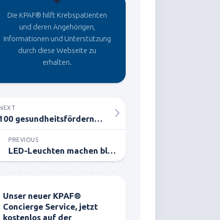
Die KPAF® hilft Krebspatienten
und deren Angehörigen,
Informationen und Unterstützung
durch diese Webseite zu
erhalten.
NEXT
100 gesundheitsfördernde Eigenschaften von Curcuma
PREVIOUS
LED-Leuchten machen blind!
Unser neuer KPAF®
Concierge Service, jetzt
kostenlos auf der