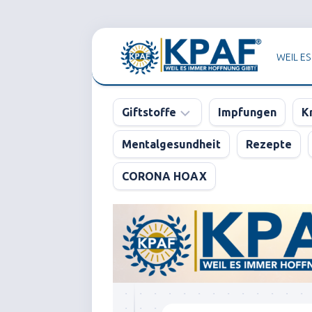
Skip
to
WEIL ES
content
Giftstoffe
Impfungen
K
Mentalgesundheit
Rezepte
Pharma
CORONA HOAX