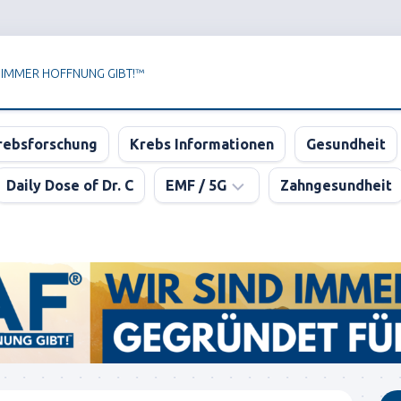
 IMMER HOFFNUNG GIBT!™
rebsforschung
Krebs Informationen
Gesundheit
Daily Dose of Dr. C
EMF / 5G
Zahngesundheit
Newsletter
der
KPAF®
DER
GROSSE
5G
BLUFF