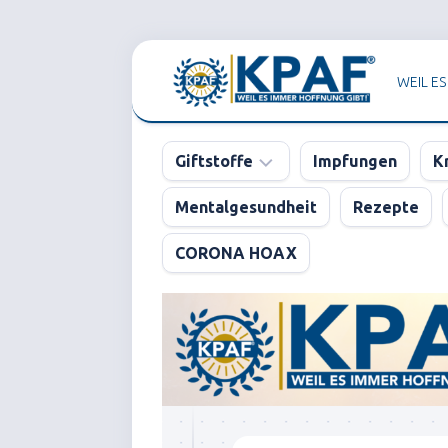
Skip
to
WEIL ES
content
Giftstoffe
Impfungen
K
Mentalgesundheit
Rezepte
Pharma
CORONA HOAX