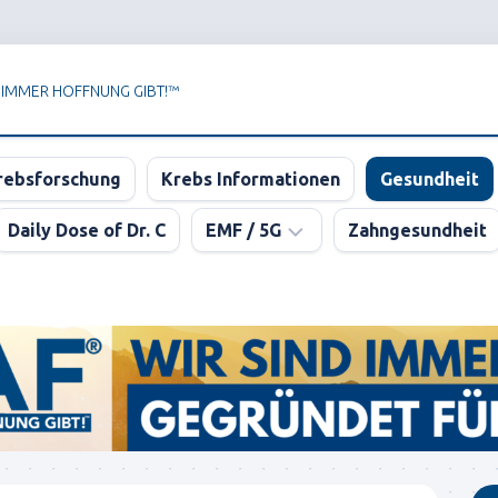
 IMMER HOFFNUNG GIBT!™
rebsforschung
Krebs Informationen
Gesundheit
Daily Dose of Dr. C
EMF / 5G
Zahngesundheit
Newsletter
der
KPAF®
DER
GROSSE
5G
BLUFF