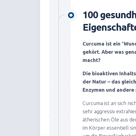
100 gesundh
Eigenschaft
Curcuma ist ein ‘Wund
gehört. Aber was gena
macht?
Die bioaktiven Inhalts
der Natur – das gleic
Enzymen und andere m
Curcuma ist an sich nic
sehr aggressiv extrahie
ätherischen Öle aus der
im Körper essentiell si
um die Bioverfügbarkeit