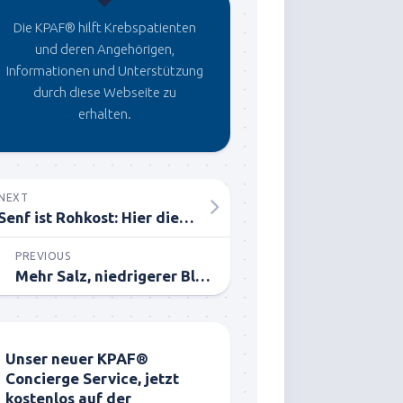
Die KPAF® hilft Krebspatienten
und deren Angehörigen,
Informationen und Unterstützung
durch diese Webseite zu
erhalten.
NEXT
Senf ist Rohkost: Hier die Herstellungsweise von Senf
PREVIOUS
Mehr Salz, niedrigerer Blutdruck. Du hast das richtig gelesen.
Unser neuer KPAF®
Concierge Service, jetzt
kostenlos auf der