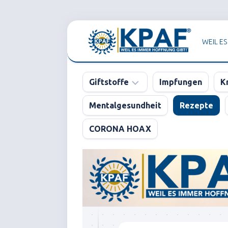
Skip
to
WEIL ES
content
Giftstoffe
Impfungen
K
Mentalgesundheit
Rezepte
Pharma
CORONA HOAX