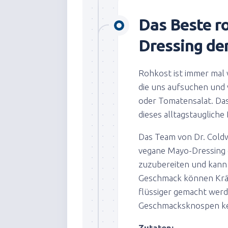
Das Beste r
Dressing de
Rohkost ist immer mal 
die uns aufsuchen und
oder Tomatensalat. Das
dieses alltagstaugliche
Das Team von Dr. Coldwe
vegane Mayo-Dressing de
zuzubereiten und kann a
Geschmack können Kräu
flüssiger gemacht werd
Geschmacksknospen ke
Zutaten: