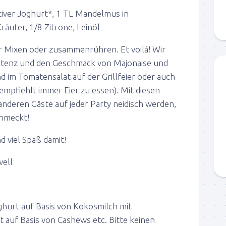
ativer Joghurt*, 1 TL Mandelmus in
räuter, 1/8 Zitrone, Leinöl
r Mixen oder zusammenrühren. Et voilá! Wir
istenz und den Geschmack von Majonaise und
d im Tomatensalat auf der Grillfeier oder auch
 empfiehlt immer Eier zu essen). Mit diesen
 anderen Gäste auf jeder Party neidisch werden,
hmeckt!
d viel Spaß damit!
well
oghurt auf Basis von Kokosmilch mit
t auf Basis von Cashews etc. Bitte keinen