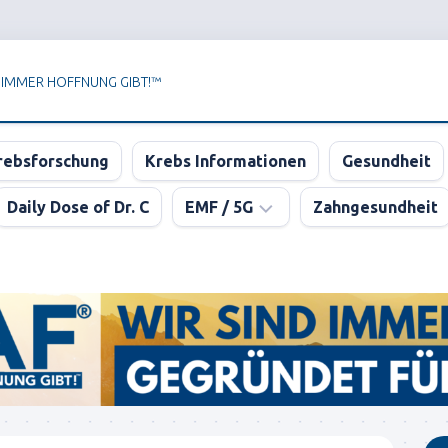
 IMMER HOFFNUNG GIBT!™
rebsforschung
Krebs Informationen
Gesundheit
Daily Dose of Dr. C
EMF / 5G
Zahngesundheit
Newsletter
der
KPAF®
DER
GROSSE
5G
BLUFF