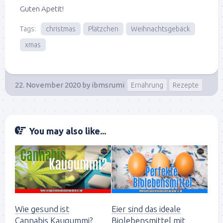
Guten Apetit!
Tags:
christmas
Plätzchen
Weihnachtsgebäck
xmas
22. November 2020
by
ibmsrumi
Ernährung
Rezepte
You may also like...
Wie gesund ist
Eier sind das ideale
Cannabis Kaugummi?
Biolebensmittel mit