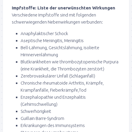
Impfstoffe: Liste der unerwünschten Wirkungen
Verschiedene Impfstoffe sind mit folgenden
schwerwiegenden Nebenwirkungen verbunden:
Anaphylaktischer Schock
Aseptische Meningitis, Meningitis
Bell-Lähmung, Gesichtslähmung, isolierte
Hirnnervenlähmung
Blutkrankheiten wie thrombozytopenische Purpura
(eine Krankheit, die Thrombozyten zerstört)
Zerebrovaskulärer Unfall (Schlaganfall)
Chronische rheumatoide Arthritis, Krämpfe,
Krampfanfälle, Fieberkrämpfe,Tod
Enzephalopathie und Enzephalitis
(Gehirnschwellung)
Schwerhörigkeit
Guillain Barre-Syndrom
Erkrankungen des Immunsystems