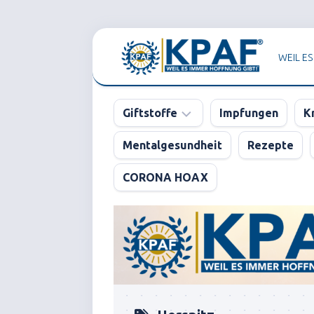
Skip
to
WEIL ES
content
Giftstoffe
Impfungen
K
Mentalgesundheit
Rezepte
Pharma
CORONA HOAX