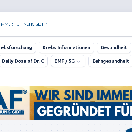
 IMMER HOFFNUNG GIBT!™
rebsforschung
Krebs Informationen
Gesundheit
Daily Dose of Dr. C
EMF / 5G
Zahngesundheit
Newsletter
der
KPAF®
DER
GROSSE
5G
BLUFF