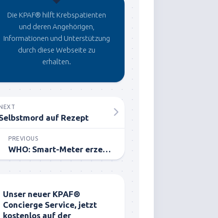
Die KPAF® hilft Krebspatienten
und deren Angehörigen,
Informationen und Unterstützung
durch diese Webseite zu
erhalten.
NEXT
Selbstmord auf Rezept
PREVIOUS
WHO: Smart-Meter erzeugen möglicherweise Krebs (bereits 2011)
Unser neuer KPAF®
Concierge Service, jetzt
kostenlos auf der