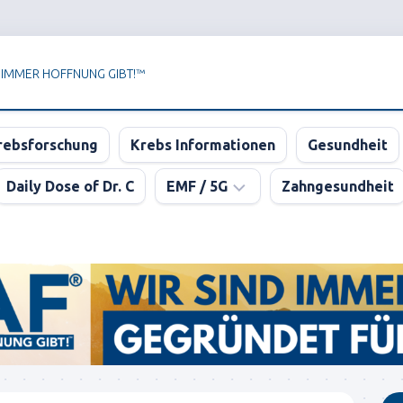
 IMMER HOFFNUNG GIBT!™
rebsforschung
Krebs Informationen
Gesundheit
Daily Dose of Dr. C
EMF / 5G
Zahngesundheit
Newsletter
der
KPAF®
DER
GROSSE
5G
BLUFF