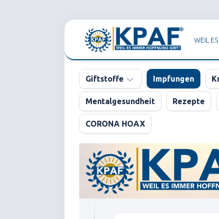
Skip
to
WEIL ES
content
Giftstoffe
Impfungen
K
Mentalgesundheit
Rezepte
Pharma
CORONA HOAX