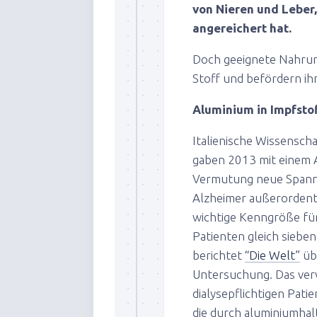
von Nieren und Leber,
angereichert hat.
Doch geeignete Nahrun
Stoff und befördern ihn
Aluminium in Impfsto
Italienische Wissenscha
gaben 2013 mit einem Ar
Vermutung neue Spannk
Alzheimer außerordentli
wichtige Kenngröße für
Patienten gleich siebe
berichtet
“Die Welt”
übe
Untersuchung. Das verw
dialysepflichtigen Pati
die durch aluminiumhal