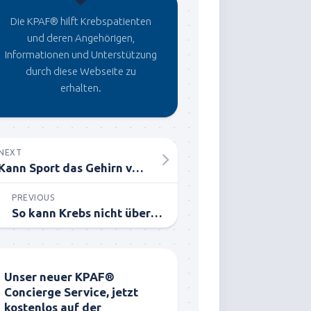
Die KPAF® hilft Krebspatienten
und deren Angehörigen,
Informationen und Unterstützung
durch diese Webseite zu
erhalten.
NEXT
Kann Sport das Gehirn verjüngen?
PREVIOUS
So kann Krebs nicht überleben!
Unser neuer KPAF®
Concierge Service, jetzt
kostenlos auf der