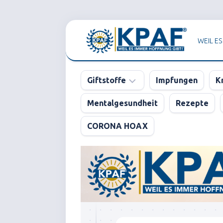
Skip
to
WEIL ES
content
Giftstoffe
Impfungen
K
Mentalgesundheit
Rezepte
Pharma
CORONA HOAX