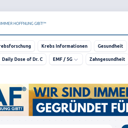
 IMMER HOFFNUNG GIBT!™
rebsforschung
Krebs Informationen
Gesundheit
Daily Dose of Dr. C
EMF / 5G
Zahngesundheit
Newsletter
der
KPAF®
DER
GROSSE
5G
BLUFF