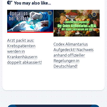
You may also like...
Arzt packt aus:
Codex Alimantarius
Krebspatienten
Aufgedeckt! Nachweis
werden in
anhand offizieller
Krankenhäusern
Regelungen in
doppelt abkassiert!
Deutschland!
Gegründet von Dr.C