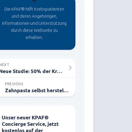
Die KPAF® hilft Krebspatienten
und deren Angehörigen,
Informationen und Unterstützung
durch diese Webseite zu
erhalten.
NEXT
Neue Studie: 50% der Krebspatienten sterben an Chemotherapie
PREVIOUS
Zahnpasta selbst herstellen
Unser neuer KPAF®
Concierge Service, jetzt
kostenlos auf der