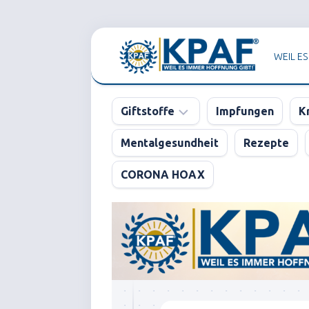
Skip
to
WEIL ES
content
Giftstoffe
Impfungen
K
Mentalgesundheit
Rezepte
Pharma
CORONA HOAX