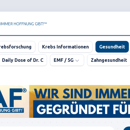
 IMMER HOFFNUNG GIBT!™
rebsforschung
Krebs Informationen
Gesundheit
Daily Dose of Dr. C
EMF / 5G
Zahngesundheit
Newsletter
der
KPAF®
DER
GROSSE
5G
BLUFF