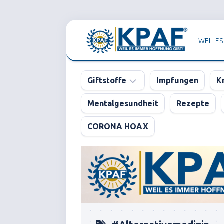
Skip
to
WEIL ES
content
Giftstoffe
Impfungen
K
Mentalgesundheit
Rezepte
Pharma
CORONA HOAX