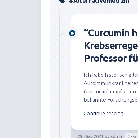
#Alternativemedizin
“Curcumin h
Krebserrege
Professor f
Ich habe historisch al
Autoimmunkrankheiten
(curcumin) empfohlen. 
bekannte Forschungserg
Continue reading...
29. May 2021
by
admin
Gesu