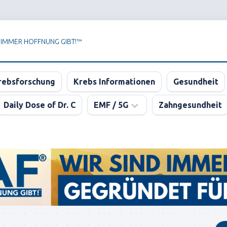
 IMMER HOFFNUNG GIBT!™
rebsforschung
Krebs Informationen
Gesundheit
Daily Dose of Dr. C
EMF / 5G
Zahngesundheit
Newsletter
der
KPAF®
DER
GROSSE
5G
BLUFF