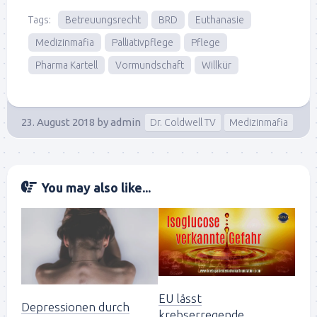
Tags:
Betreuungsrecht
BRD
Euthanasie
Medizinmafia
Palliativpflege
Pflege
Pharma Kartell
Vormundschaft
Willkür
23. August 2018
by
admin
Dr. Coldwell TV
Medizinmafia
You may also like...
EU lässt
Depressionen durch
krebserregende