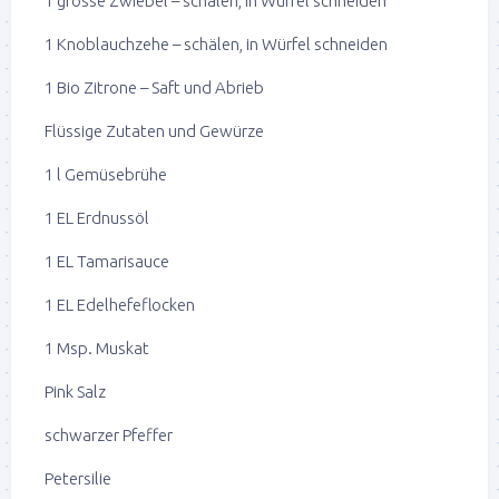
1 grosse Zwiebel – schälen, in Würfel schneiden
1 Knoblauchzehe – schälen, in Würfel schneiden
1 Bio Zitrone – Saft und Abrieb
Flüssige Zutaten und Gewürze
1 l Gemüsebrühe
1 EL Erdnussöl
1 EL Tamarisauce
1 EL Edelhefeflocken
1 Msp. Muskat
Pink Salz
schwarzer Pfeffer
Petersilie