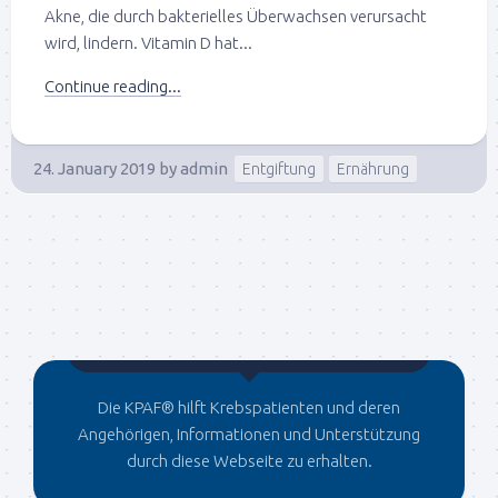
Akne, die durch bakterielles Überwachsen verursacht
wird, lindern. Vitamin D hat...
Continue reading...
24. January 2019
by
admin
Entgiftung
Ernährung
Gegründet von Dr.C
Die KPAF® hilft Krebspatienten und deren
Angehörigen, Informationen und Unterstützung
durch diese Webseite zu erhalten.