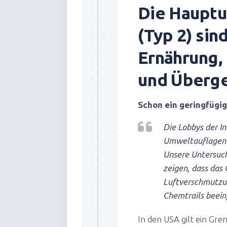
Die Hauptu
(Typ 2) si
Ernährung
und Überge
Schon ein geringfügi
Die Lobbys der I
Umweltauflagen z
Unsere Untersuch
zeigen, dass das 
Luftverschmutzung
Chemtrails beein
In den USA gilt ein G