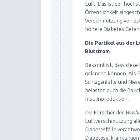
Luft. Das ist der höchs
Öffentlichkeit eingesch
Verschmutzung von 2,4
höhere Diabetes Gefahr
Die P
artikel
aus der L
Blutstrom
Bekannt ist, dass diese
gelangen können. Als 
Schlaganfälle und Nier
belasten auch die Bau
Insulinproduktion.
Die Forscher der
Washi
Luftverschmutzung alle
Diabetesfälle verantwo
Diabeteserkrankungen w