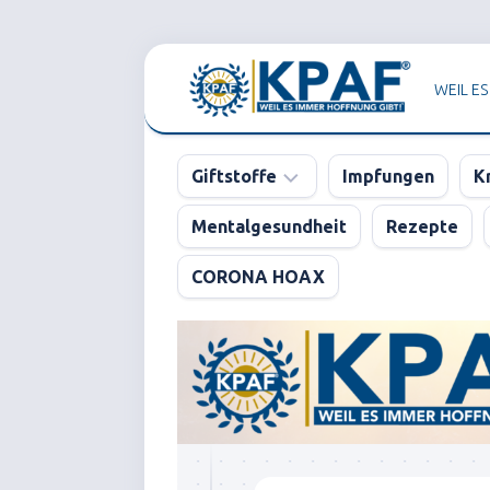
Skip
to
WEIL ES
content
Giftstoffe
Impfungen
K
Mentalgesundheit
Rezepte
Pharma
CORONA HOAX