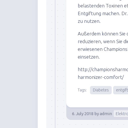
belastenden Toxinen etc
Entgiftung machen. Dr.
zu nutzen.
Außerdem können Sie d
reduzieren, wenn Sie die
erwiesenen Champions
einsetzen.
http://championsharmo
harmonizer-comfort/
Tags:
Diabetes
entgif
6. July 2018
by
admin
Elektr