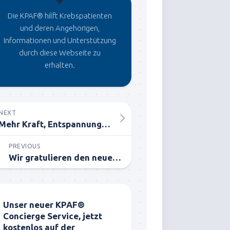
Die KPAF® hilft Krebspatienten
und deren Angehörigen,
Informationen und Unterstützung
durch diese Webseite zu
erhalten.
NEXT
Mehr Kraft, Entspannung und Power durch Richtiges Atmen
PREVIOUS
Wir gratulieren den neuen IBMS® CERTIFIED COACHES® zur bestandenen Prüfung!
Unser neuer KPAF®
Concierge Service, jetzt
kostenlos auf der