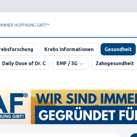
 IMMER HOFFNUNG GIBT!™
rebsforschung
Krebs Informationen
Gesundheit
Daily Dose of Dr. C
EMF / 5G
Zahngesundheit
Newsletter
der
KPAF®
DER
GROSSE
5G
BLUFF