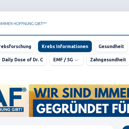
 IMMER HOFFNUNG GIBT!™
rebsforschung
Krebs Informationen
Gesundheit
Daily Dose of Dr. C
EMF / 5G
Zahngesundheit
Newsletter
der
KPAF®
DER
GROSSE
5G
BLUFF