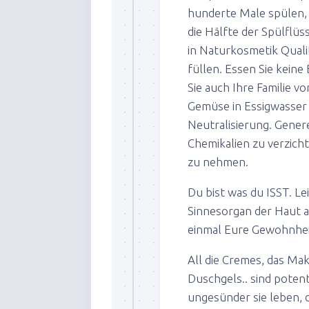
hunderte Male spülen, i
die Hälfte der Spülflüs
in Naturkosmetik Quali
füllen. Essen Sie kein
Sie auch Ihre Familie v
Gemüse in Essigwasser 
Neutralisierung. Genere
Chemikalien zu verzich
zu nehmen.
Du bist was du ISST. L
Sinnesorgan der Haut a
einmal Eure Gewohnheit
All die Cremes, das Ma
Duschgels.. sind potent
ungesünder sie leben, d