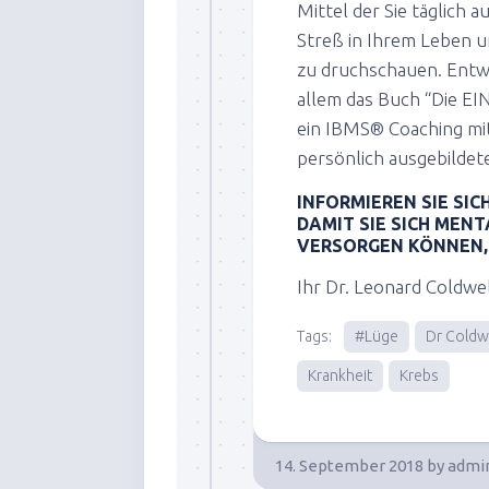
Mittel der Sie täglich 
Streß in Ihrem Leben 
zu druchschauen. Entwe
allem das Buch “Die EI
ein IBMS® Coaching mit 
persönlich ausgebilde
INFORMIEREN SIE SICH
DAMIT SIE SICH MEN
VERSORGEN KÖNNEN,
Ihr Dr. Leonard Coldwe
Tags:
#Lüge
Dr Coldw
Krankheit
Krebs
14. September 2018
by
admi