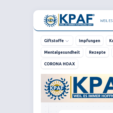
Skip
to
WEIL ES
content
Giftstoffe
Impfungen
K
Mentalgesundheit
Rezepte
Pharma
CORONA HOAX