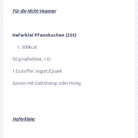
Für die Nicht-Veganer
Haferklei Pfannkuchen (2St)
300kcal
50 g Haferkleie, 1 Ei
1 Esslöffer Jogurt/Quark
Süssen mit Dattelsirup oder Honig
Haferkleie: