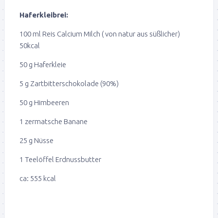
Haferkleibrei:
100 ml Reis Calcium Milch ( von natur aus süßlicher)
50kcal
50 g Haferkleie
5 g Zartbitterschokolade (90%)
50 g Himbeeren
1 zermatsche Banane
25 g Nüsse
1 Teelöffel Erdnussbutter
ca: 555 kcal