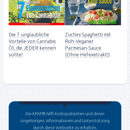
Die 7 unglaubliche
Zuchini Spaghetti mit
Vorteile von Cannabis
Roh-Veganer
Öl, die JEDER kennen
Parmesan-Sauce
sollte!
(Ohne Hefexetrakt!)
Gegründet von Dr.C
Die KPAF® hilft Krebspatienten und deren
Angehörigen, Informationen und Unterstützung
durch diese Webseite zu erhalten.