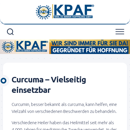
Skip
to
content
Curcuma – Vielseitig
einsetzbar
Curcumin, besser bekannt als curcuma, kann helfen, eine
Vielzahl von verschiedenen Beschwerden zu behandeln.
Verschiedene Heiler haben das Heilmittel seit mehr als
4.000 Jahren für medizinische Zwecke verwendet. In der