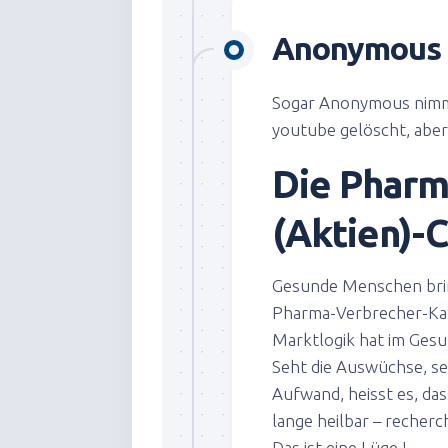
Anonymous 
Sogar Anonymous nimm
youtube gelöscht, aber
Die Pharm
(Aktien)-
Gesunde Menschen br
Pharma-Verbrech
er-Ka
Marktlogik hat im Gesu
Seht die Auswüchse, se
Aufwand, heisst es, das
lange heilbar – recherch
Das ist eine Lüge !