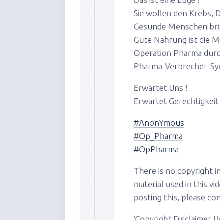
Sie wollen den Krebs, D
Gesunde Menschen brin
Gute Nahrung ist die M
Operation Pharma durc
Pharma-Ve
rbrecher-Sy
Erwartet Uns !
Erwartet Gerechtigkeit 
#
AnonYmous
#
Op_Pharma
#
OpPharma
There is no copyright i
material used in this v
posting this, please c
‘Copyright Disclaimer 