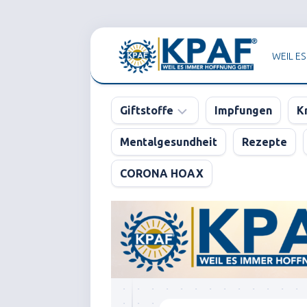
Skip
to
WEIL ES
content
Giftstoffe
Impfungen
K
Mentalgesundheit
Rezepte
Pharma
CORONA HOAX