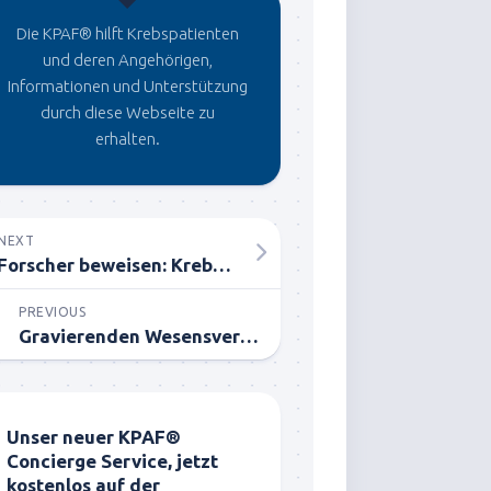
Die KPAF® hilft Krebspatienten
und deren Angehörigen,
Informationen und Unterstützung
durch diese Webseite zu
erhalten.
NEXT
Forscher beweisen: Krebs vom Menschen gemacht
PREVIOUS
Gravierenden Wesensveränderungen durch Aspartam!
Unser neuer KPAF®
Concierge Service, jetzt
kostenlos auf der