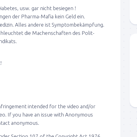
iabetes, usw. gar nicht besiegen !
gen der Pharma-Mafia kein Geld ein.
edizin. Alles andere ist Symptombekämpfu
ng.
hleuchtet die Machenschaften des Polit-
ndik
ats.
!
nfringement intended for the video and/or
ideo. If you have an issue with Anonymous
ontact anonymous.
Under Section 107 of the Copyright Act 1976,