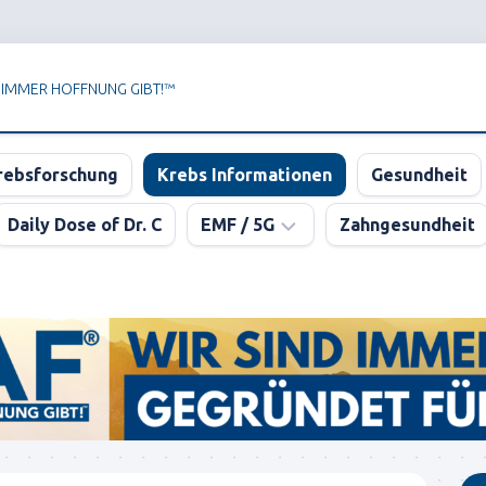
 IMMER HOFFNUNG GIBT!™
rebsforschung
Krebs Informationen
Gesundheit
Daily Dose of Dr. C
EMF / 5G
Zahngesundheit
Newsletter
der
KPAF®
DER
GROSSE
5G
BLUFF